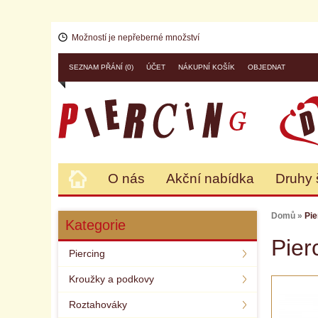
Možností je nepřeberné množství
SEZNAM PŘÁNÍ (0)
ÚČET
NÁKUPNÍ KOŠÍK
OBJEDNAT
O nás
Akční nabídka
Druhy 
Domů
»
Pie
Kategorie
Pier
Piercing
Kroužky a podkovy
Roztahováky