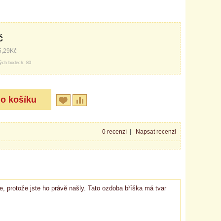
č
5,29Kč
ých bodech: 80
0 recenzí
|
Napsat recenzi
e, protože jste ho právě našly. Tato ozdoba bříška má tvar