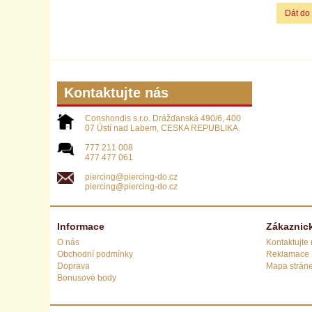
Dát do
Kontaktujte nás
Conshondis s.r.o. Drážďanská 490/6, 400
07 Ústí nad Labem, CESKA REPUBLIKA.
777 211 008
477 477 061
piercing@piercing-do.cz
piercing@piercing-do.cz
Informace
Zákaznick
O nás
Kontaktujte
Obchodní podmínky
Reklamace
Doprava
Mapa strán
Bonusové body