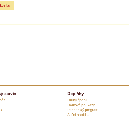
 košíku
ý servis
Doplňky
 nás
Druhy šperků
Dárkové poukazy
ek
Partnerský program
Akční nabídka