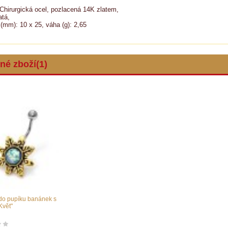
 Chirurgická ocel, pozlacená 14K zlatem,
atá,
mm): 10 x 25, váha (g): 2,65
é zboží(1)
 do pupíku banánek s
Květ"