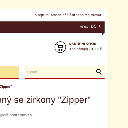
Vítejte můžete se
přihlásit
nebo
registrovat
.
KČ
€
MĚNA
NÁKUPNÍ KOŠÍK
0 položka(y) - 0,00Kč
"Zipper"
ný se zirkony "Zipper"
ické oceli s krystaly
6