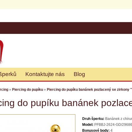
šperků
Kontaktujte nás
Blog
rcing
»
Piercing do pupíku
»
Piercing do pupíku banánek pozlacený se zirkony 
cing do pupíku banánek pozlace
Druh šperku:
Banánek z chirurg
Model:
PFBBJ-2624-GD/2968
Bonusové body:
4