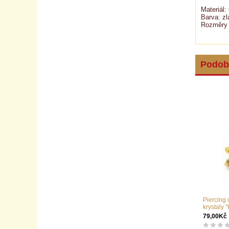
Materiál:
Barva: zl
Rozměry (
Podobn
Piercing
krystaly "
79,00Kč