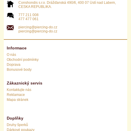
Conshondis s.r.o. Drážďanská 490/6, 400 07 Ústí nad Labem,
CESKA REPUBLIKA.
777 211 008
477 477 061
piercing@piercing-do.cz
piercing@piercing-do.cz
Informace
O nás
Obchodní podmínky
Doprava
Bonusové body
Zákaznický servis
Kontaktujte nás
Reklamace
Mapa stránek
Doplňky
Druhy šperků
Dárkové poukazy