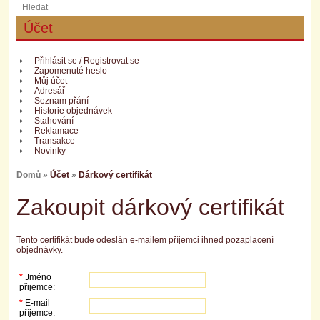
Účet
Přihlásit se
/
Registrovat se
Zapomenuté heslo
Můj účet
Adresář
Seznam přání
Historie objednávek
Stahování
Reklamace
Transakce
Novinky
Domů
»
Účet
»
Dárkový certifikát
Zakoupit dárkový certifikát
Tento certifikát bude odeslán e-mailem příjemci ihned pozaplacení
objednávky.
*
Jméno
přijemce:
*
E-mail
příjemce: