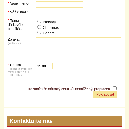
*
Vaše jméno:
*
Váš e-mail:
*
Téma
Birthday
dárkového
Christmas
certifikátu:
General
Zpráva:
(Volitelné)
*
Částka:
(Hodnota musí být
mezi 1,00Kč a 1
000,00Kč)
Rozumím že dárkový certifikát nemůže být proplacen.
Kontaktujte nás