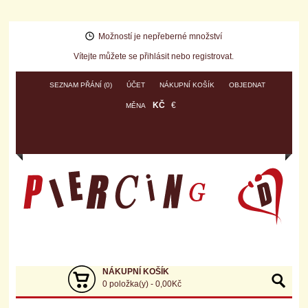
Možností je nepřeberné množství
Vítejte můžete se
přihlásit
nebo
registrovat
.
SEZNAM PŘÁNÍ (0)
ÚČET
NÁKUPNÍ KOŠÍK
OBJEDNAT
KČ
€
MĚNA
NÁKUPNÍ KOŠÍK
0 položka(y) - 0,00Kč